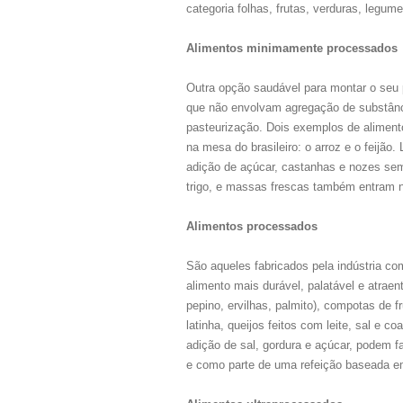
categoria folhas, frutas, verduras, legum
Alimentos minimamente processados
Outra opção saudável para montar o seu
que não envolvam agregação de substânc
pasteurização. Dois exemplos de alimen
na mesa do brasileiro: o arroz e o feijão
adição de açúcar, castanhas e nozes sem 
trigo, e massas frescas também entram n
Alimentos processados
São aqueles fabricados pela indústria com
alimento mais durável, palatável e atra
pepino, ervilhas, palmito), compotas de 
latinha, queijos feitos com leite, sal e co
adição de sal, gordura e açúcar, podem 
e como parte de uma refeição baseada 