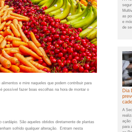
segun
Multi
as po
e mód
de se
 alimentos e mire naqueles que podem contribuir para
é possível fazer boas escolhas na hora de montar o
Dia 
prev
cade
A Sec
reali
ação 
cardápio. São aqueles obtidos diretamente de plantas
para 
enham sofrido qualquer alteração. Entram nesta