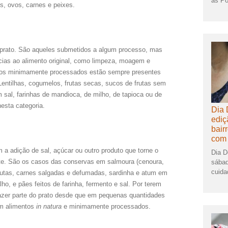
as Po
es, ovos, carnes e peixes.
 prato. São aqueles submetidos a algum processo, mas
ias ao alimento original, como limpeza, moagem e
tos minimamente processados estão sempre presentes
. Lentilhas, cogumelos, frutas secas, sucos de frutas sem
sal, farinhas de mandioca, de milho, de tapioca ou de
esta categoria.
Dia 
ediç
bair
com 
 a adição de sal, açúcar ou outro produto que torne o
Dia D
ente. São os casos das conservas em salmoura (cenoura,
sábad
cuida
frutas, carnes salgadas e defumadas, sardinha e atum em
alho, e pães feitos de farinha, fermento e sal. Por terem
fazer parte do prato desde que em pequenas quantidades
em alimentos
in natura
e minimamente processados.