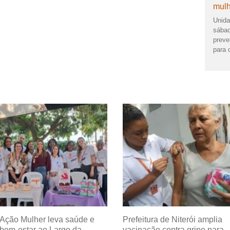
mulh
Unida
sábad
preve
para 
Ação Mulher leva saúde e
Prefeitura de Niterói amplia
bem-estar ao Largo da
vacinação contra gripe para