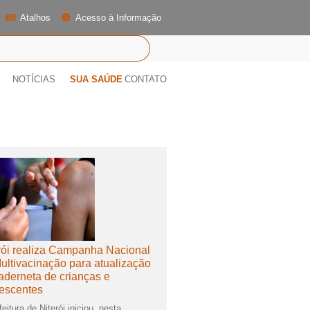
Atalhos
Acesso à Informação
NOTÍCIAS
SUA SAÚDE
CONTATO
rói realiza Campanha Nacional
ultivacinação para atualização
aderneta de crianças e
escentes
eitura de Niterói iniciou, nesta