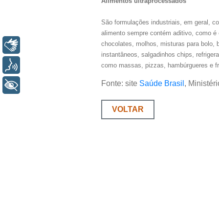
Alimentos ultraprocessados
São formulações industriais, em geral, c
alimento sempre contém aditivo, como é o
chocolates, molhos, misturas para bolo, 
Libras
instantâneos, salgadinhos chips, refrige
Voz
como massas, pizzas, hambúrgueres e f
Fonte: site
Saúde Brasil
, Ministé
+ Acessibilidade
VOLTAR