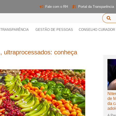
Fale com o RH
Portal da Transparência
TRANSPARÊNCIA
GESTÃO DE PESSOAS
CONSELHO CURADOR
s, ultraprocessados: conheça
Nite
de M
da c
adol
A Pref