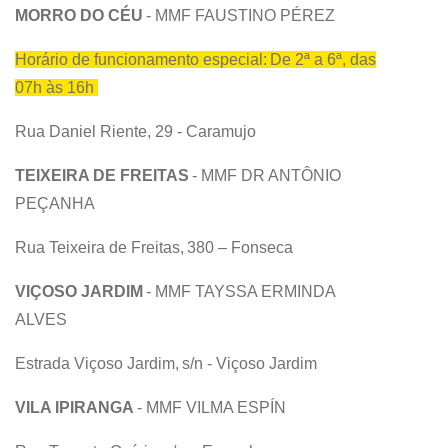
MORRO DO CÉU
- MMF FAUSTINO PÉREZ
Horário de funcionamento especial: De 2ª a 6ª, das
07h às 16h
Rua Daniel Riente, 29 - Caramujo
TEIXEIRA DE FREITAS
- MMF DR ANTÔNIO
PEÇANHA
Rua Teixeira de Freitas, 380 – Fonseca
VIÇOSO JARDIM
- MMF TAYSSA ERMINDA
ALVES
Estrada Viçoso Jardim, s/n - Viçoso Jardim
VILA IPIRANGA
- MMF VILMA ESPÍN