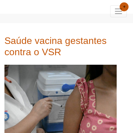
+
Saúde vacina gestantes
contra o VSR