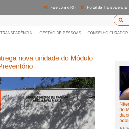
Fale com o RH
Portal da Transparência
TRANSPARÊNCIA
GESTÃO DE PESSOAS
CONSELHO CURADOR
entrega nova unidade do Módulo
Preventório
Nite
de M
da c
adol
A Pref