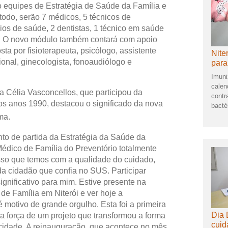
o equipes de Estratégia de Saúde da Família e
todo, serão 7 médicos, 5 técnicos de
os de saúde, 2 dentistas, 1 técnico em saúde
al. O novo módulo também contará com apoio
ta por fisioterapeuta, psicólogo, assistente
Nite
ional, ginecologista, fonoaudiólogo e
para
Imuni
calen
a Célia Vasconcellos, que participou da
contr
s anos 1990, destacou o significado da nova
bacté
ma.
nto de partida da Estratégia da Saúde da
Médico de Família do Preventório totalmente
sso que temos com a qualidade do cuidado,
a cidadão que confia no SUS. Participar
gnificativo para mim. Estive presente na
e Família em Niterói e ver hoje a
motivo de grande orgulho. Esta foi a primeira
Dia 
a força de um projeto que transformou a forma
cuid
cidade. A reinauguração, que acontece no mês