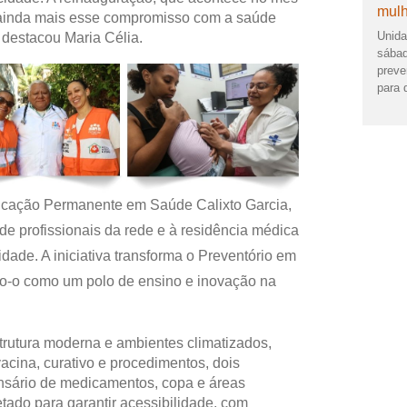
mulh
ça ainda mais esse compromisso com a saúde
Unida
, destacou Maria Célia.
sábad
preve
para 
ucação Permanente em Saúde Calixto Garcia,
de profissionais da rede e à residência médica
ade. A iniciativa transforma o Preventório em
o-o como um polo de ensino e inovação na
trutura moderna e ambientes climatizados,
vacina, curativo e procedimentos, dois
ensário de medicamentos, copa e áreas
etado para garantir acessibilidade, com