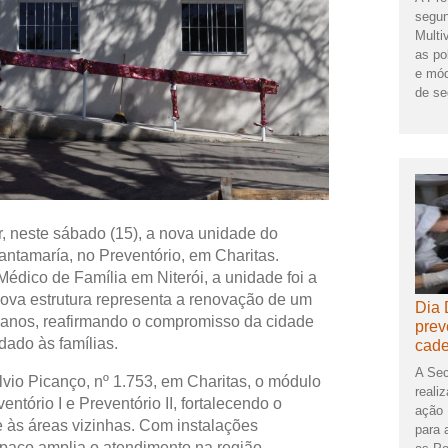
segun
Multi
as po
e mód
de se
ar, neste sábado (15), a nova unidade do
ntamaría, no Preventório, em Charitas.
édico de Família em Niterói, a unidade foi a
nova estrutura representa a renovação de um
Dia 
3 anos, reafirmando o compromisso da cidade
prev
ado às famílias.
cade
A Sec
lvio Picanço, nº 1.753, em Charitas, o módulo
reali
ntório I e Preventório II, fortalecendo o
ação 
 às áreas vizinhas. Com instalações
para 
paço amplia o atendimento na região,