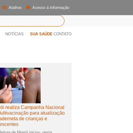
Atalhos
Acesso à Informação
NOTÍCIAS
SUA SAÚDE
CONTATO
rói realiza Campanha Nacional
ultivacinação para atualização
aderneta de crianças e
escentes
eitura de Niterói iniciou, nesta