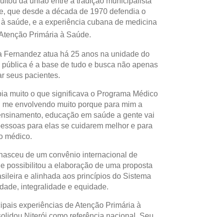
sultou da união entre a tradição municipalista
se, que desde a década de 1970 defendia o
o à saúde, e a experiência cubana de medicina
 Atenção Primária à Saúde.
 Fernandez atua há 25 anos na unidade do
e pública é a base de tudo e busca não apenas
r seus pacientes.
ia muito o que significava o Programa Médico
ui me envolvendo muito porque para mim a
 ensinamento, educação em saúde a gente vai
essoas para elas se cuidarem melhor e para
 o médico.
nasceu de um convênio internacional de
 possibilitou a elaboração de uma proposta
asileira e alinhada aos princípios do Sistema
dade, integralidade e equidade.
pais experiências de Atenção Primária à
lidou Niterói como referência nacional. Seu