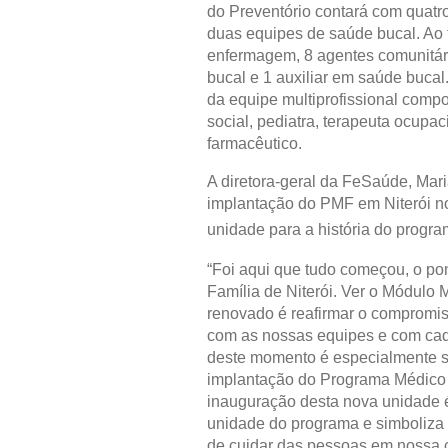
do Preventório contará com quatr
duas equipes de saúde bucal. Ao 
enfermagem, 8 agentes comunitári
bucal e 1 auxiliar em saúde buc
da equipe multiprofissional compos
social, pediatra, terapeuta ocupac
farmacêutico.
A diretora-geral da FeSaúde, Mari
implantação do PMF em Niterói no
unidade para a história do progra
“Foi aqui que tudo começou, o po
Família de Niterói. Ver o Módulo 
renovado é reafirmar o compromi
com as nossas equipes e com cad
deste momento é especialmente si
implantação do Programa Médico d
inauguração desta nova unidade é 
unidade do programa e simboliza 
de cuidar das pessoas em nossa 