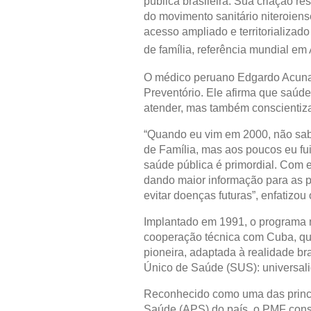
pública brasileira. Sua criação re
do movimento sanitário niteroien
acesso ampliado e territorializad
de família, referência mundial em
O médico peruano Edgardo Acuna
Preventório. Ele afirma que saúd
atender, mas também conscientiza
“Quando eu vim em 2000, não sab
de Família, mas aos poucos eu f
saúde pública é primordial. Com
dando maior informação para as p
evitar doenças futuras”, enfatizou
Implantado em 1991, o programa 
cooperação técnica com Cuba, que
pioneira, adaptada à realidade br
Único de Saúde (SUS): universali
Reconhecido como uma das princi
Saúde (APS) do país, o PMF conso