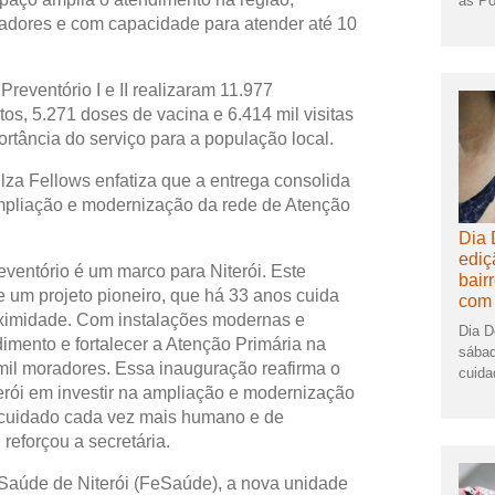
as Po
radores e com capacidade para atender até 10
eventório I e II realizaram 11.977
s, 5.271 doses de vacina e 6.414 mil visitas
rtância do serviço para a população local.
Ilza Fellows enfatiza que a entrega consolida
ampliação e modernização da rede de Atenção
Dia 
ediç
ventório é um marco para Niterói. Este
bair
 um projeto pioneiro, que há 33 anos cuida
com 
oximidade. Com instalações modernas e
Dia D
imento e fortalecer a Atenção Primária na
sábad
 mil moradores. Essa inauguração reafirma o
cuida
erói em investir na ampliação e modernização
 cuidado cada vez mais humano e de
reforçou a secretária.
Saúde de Niterói (FeSaúde), a nova unidade