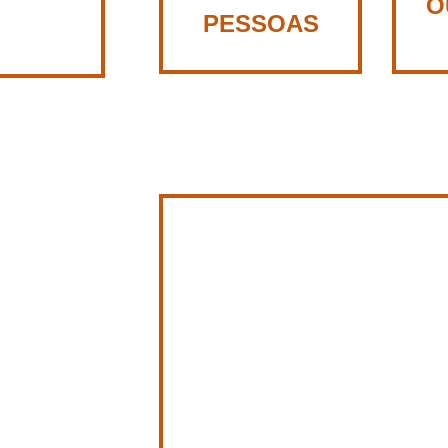
O
PESSOAS