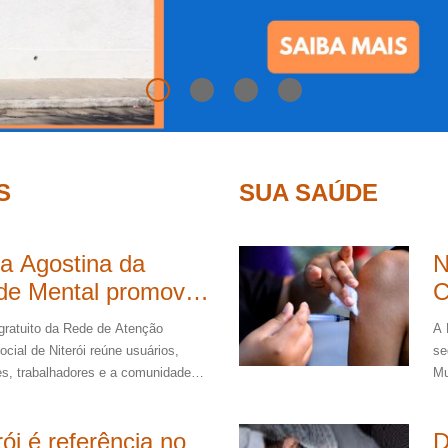
S
SUA SAÚDE
a Agostina da
N
de Mental promove
C
, cultura e
M
gratuito da Rede de Atenção
A 
gração no Teatro
a
cial de Niterói reúne usuários,
se
lar Oscar
c
res, trabalhadores e a comunidade
Mu
tarde de celebração, convivência e
as
meyer
a
o da saúde mental
e 
rói é referência no
D
de