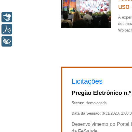
uso
Wolb
Libras
A exper
den
às arbo
Voz
Wolbach
Reunião
+ Acessibilidade
o Progr
sexta-fe
Licitações
o Eletrônico n.º
Pregão Eletrônico n.º
020
02/2020
Homologada
Status:
Homologada
 Sessão:
7/1/2020, 1:00:00 PM
Data da Sessão:
3/31/2020, 1:00:
os Contábeis, Financeiros e
Desenvolvimento do Portal 
da FeSaúde