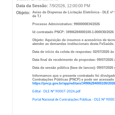
Data da Sessão:
7/9/2026, 12:00:00 PM
Aviso de Dispensa de Licitação Eletrônica - DLE nº
Objeto:
de T.I
Processo Administrativo: 9900000834/2026
Id contratado PNCP: 34906284000100-1-000030/2026
Objeto: Aquisição de insumos e acessórios de tecno
atender as demandas institucionais desta FeSaúde.
Data de início da coleta de respostas: 02/07/2026 às
Data final de recebimento de propostas: 09/07/2026 
Data da sessão pública (fase de lances): 09/07/2026 
Informamos que o presente contratado foi divulgad
Contratações Públicas (PNCP) e pode ser acessado 
https://pncp.gov.br/app/editais/34906284000100/202
Edital - DLE Nº 90007-2026.pdf
Portal Nacional de Contratações Públicas - DLE Nº 900