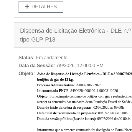
DETALHES
Dispensa de Licitação Eletrônica - DLE n.
tipo GLP-P13
Status:
Em andamento
Data da Sessão:
7/9/2026, 12:00:00 PM
Objeto:
Aviso de Dispensa de Licitação Eletrônica - DLE n.º 90007/202
botijões de gás de 13 kg.
Processo Administrativo:
9900023063/2026
Id contratado PNCP:
34906284000100-1-000031/2026
Objeto:
Fornecimento contínuo de botijões com gás e reabastecimen
atender as demandas das unidades desta Fundação Estatal de Saúde 
Data de início da coleta de respostas:
02/07/2026 às 09:00h.
Data final de recebimento de propostas:
09/07/2026 às18:00h.
Data da sessão pública (fase de lances):
09/07/2026 das09:00 às 
Informamos que o presente contratado foi divulgado no Portal Naci