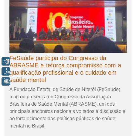
FeSaúde participa do Congresso da
Libras
ABRASME e reforça compromisso com a
Voz
qualificação profissional e o cuidado em
saúde mental
+ Acessibilidade
A Fundação Estatal de Saúde de Niterói (FeSaúde)
marcou presença no Congresso da Associação
Brasileira de Saúde Mental (ABRASME), um dos
principais encontros nacionais voltados à discussão e
ao fortalecimento das políticas públicas de saúde
mental no Brasil.