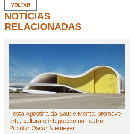
VOLTAR
NOTÍCIAS
RELACIONADAS
Festa Agostina da Saúde Mental promove
arte, cultura e integração no Teatro
Popular Oscar Niemeyer