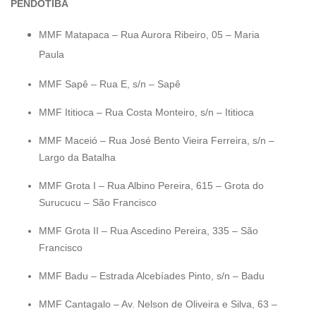
PENDOTIBA
MMF Matapaca – Rua Aurora Ribeiro, 05 – Maria
Paula
MMF Sapê – Rua E, s/n – Sapê
MMF Ititioca – Rua Costa Monteiro, s/n – Ititioca
MMF Maceió – Rua José Bento Vieira Ferreira, s/n –
Largo da Batalha
MMF Grota I – Rua Albino Pereira, 615 – Grota do
Surucucu – São Francisco
MMF Grota II – Rua Ascedino Pereira, 335 – São
Francisco
MMF Badu – Estrada Alcebíades Pinto, s/n – Badu
MMF Cantagalo – Av. Nelson de Oliveira e Silva, 63 –