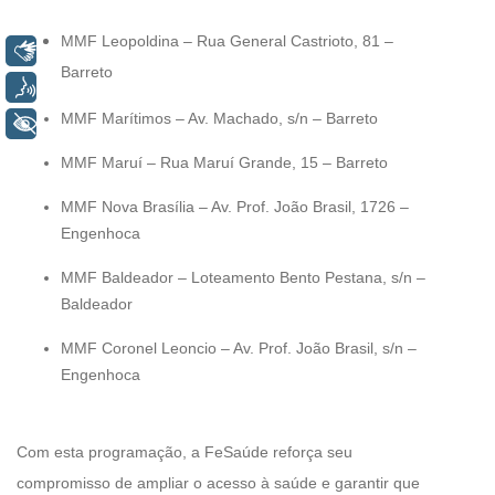
MMF Leopoldina – Rua General Castrioto, 81 –
Libras
Barreto
Voz
MMF Marítimos – Av. Machado, s/n – Barreto
+ Acessibilidade
MMF Maruí – Rua Maruí Grande, 15 – Barreto
MMF Nova Brasília – Av. Prof. João Brasil, 1726 –
Engenhoca
MMF Baldeador – Loteamento Bento Pestana, s/n –
Baldeador
MMF Coronel Leoncio – Av. Prof. João Brasil, s/n –
Engenhoca
Com esta programação, a FeSaúde reforça seu
compromisso de ampliar o acesso à saúde e garantir que